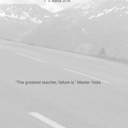
3. srpnja 2016
“The greatest teacher, failure is.” Master Yoda